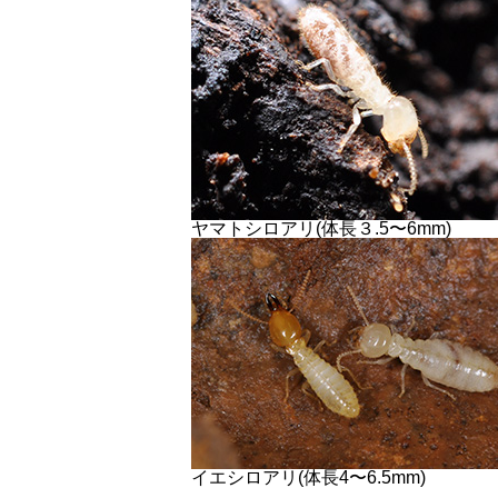
ヤマトシロアリ(体長３.5〜6mm)
イエシロアリ(体長4〜6.5mm)